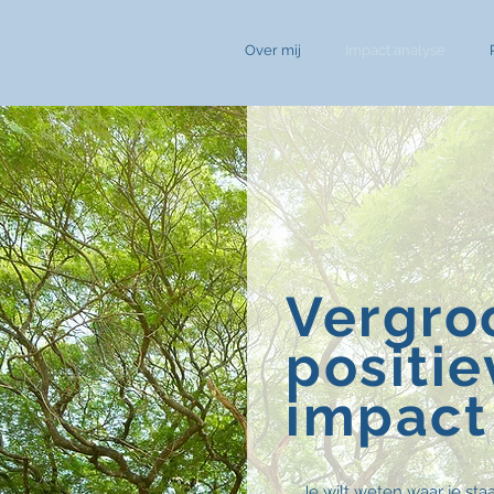
Over mij
Impact analyse
Vergroo
positie
impact
Je wilt weten waar je staa