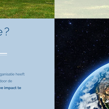
e?
!
rganisatie heeft
door de
ve impact te