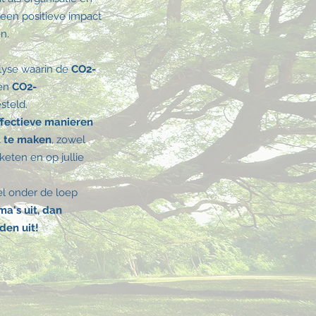
een positieve impact
n.
yse waarin de
CO2-
 en
CO2-
steld.
ffectieve manieren
t te maken
, zowel
 keten en op jullie
el onder de loep
a's uit, dan
en uit!