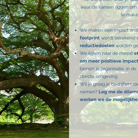
waar de kansen liggen om 
te make
We maken een impact anal
footprint
wordt berekend
reductiedoelen
worden ge
We kijken naar de meest
e
om meer positieve impac
binnen je organisatie, in de
directe omgeving.
Wil je graag je bedrijfsmod
nemen?
Leg me de dilemm
werken we de mogelijkhed