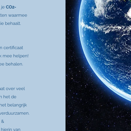
 je
CO2-
etten waarmee
ie behaalt.
 certificaat
ok mee helpen!
ee behalen.
at over veel
jn het de
et belangrijk
n verduurzamen.
&
hierin van